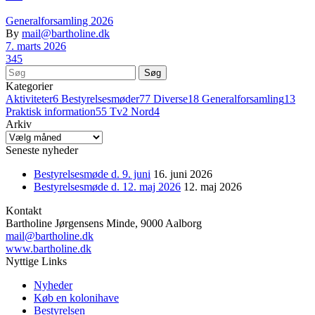
Generalforsamling 2026
By
mail@bartholine.dk
7. marts 2026
345
Søg
Kategorier
Aktiviteter
6
Bestyrelsesmøder
77
Diverse
18
Generalforsamling
13
Praktisk information
55
Tv2 Nord
4
Arkiv
Arkiv
Seneste nyheder
Bestyrelsesmøde d. 9. juni
16. juni 2026
Bestyrelsesmøde d. 12. maj 2026
12. maj 2026
Kontakt
Bartholine Jørgensens Minde, 9000 Aalborg
mail@bartholine.dk
www.bartholine.dk
Nyttige Links
Nyheder
Køb en kolonihave
Bestyrelsen