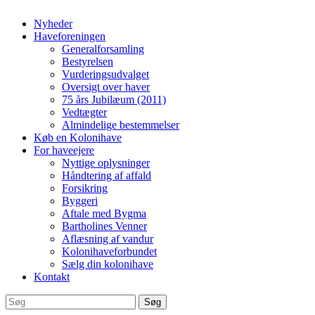
Nyheder
Haveforeningen
Generalforsamling
Bestyrelsen
Vurderingsudvalget
Oversigt over haver
75 års Jubilæum (2011)
Vedtægter
Almindelige bestemmelser
Køb en Kolonihave
For haveejere
Nyttige oplysninger
Håndtering af affald
Forsikring
Byggeri
Aftale med Bygma
Bartholines Venner
Aflæsning af vandur
Kolonihaveforbundet
Sælg din kolonihave
Kontakt
Søg