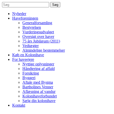
Søg
Nyheder
Haveforeningen
Generalforsamling
Bestyrelsen
Vurderingsudvalget
Oversigt over haver
75 års Jubilæum (2011)
Vedtægter
Almindelige bestemmelser
Køb en Kolonihave
For haveejere
Nyttige oplysninger
Håndtering af affald
Forsikring
Byggeri
Aftale med Bygma
Bartholines Venner
Aflæsning af vandur
Kolonihaveforbundet
Sælg din kolonihave
Kontakt