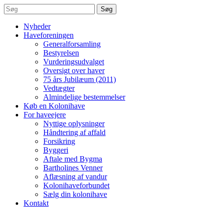
Søg
Nyheder
Haveforeningen
Generalforsamling
Bestyrelsen
Vurderingsudvalget
Oversigt over haver
75 års Jubilæum (2011)
Vedtægter
Almindelige bestemmelser
Køb en Kolonihave
For haveejere
Nyttige oplysninger
Håndtering af affald
Forsikring
Byggeri
Aftale med Bygma
Bartholines Venner
Aflæsning af vandur
Kolonihaveforbundet
Sælg din kolonihave
Kontakt