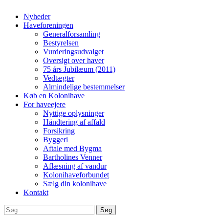
Nyheder
Haveforeningen
Generalforsamling
Bestyrelsen
Vurderingsudvalget
Oversigt over haver
75 års Jubilæum (2011)
Vedtægter
Almindelige bestemmelser
Køb en Kolonihave
For haveejere
Nyttige oplysninger
Håndtering af affald
Forsikring
Byggeri
Aftale med Bygma
Bartholines Venner
Aflæsning af vandur
Kolonihaveforbundet
Sælg din kolonihave
Kontakt
Søg