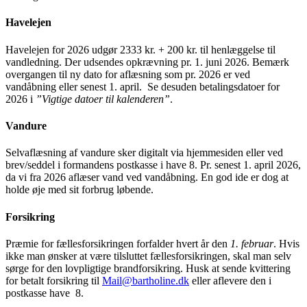
Havelejen
Havelejen for 2026 udgør 2333 kr. + 200 kr. til henlæggelse til
vandledning. Der udsendes opkrævning pr. 1. juni 2026.
Bemærk
overgangen til ny dato for aflæsning som pr. 2026 er ved
vandåbning eller senest 1. april. Se desuden betalingsdatoer for
2026 i
”Vigtige datoer til kalenderen”
.
Vandure
Selvaflæsning af vandure sker digitalt via hjemmesiden eller ved
brev/seddel i formandens postkasse i have 8. Pr. senest 1. april 2026,
da vi fra 2026 aflæser vand ved vandåbning. En god ide er dog at
holde øje med sit forbrug løbende.
Forsikring
Præmie for fællesforsikringen forfalder hvert år den
1. februar
. Hvis
ikke man ønsker at være tilsluttet fællesforsikringen, skal man selv
sørge for den lovpligtige brandforsikring. Husk at sende kvittering
for betalt forsikring til
Mail@bartholine.dk
eller aflevere den i
postkasse have 8.