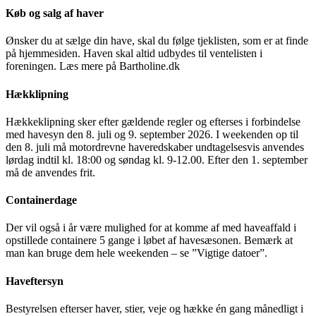
Køb og salg af haver
Ønsker du at sælge din have, skal du følge tjeklisten, som er at finde
på hjemmesiden. Haven skal altid udbydes til ventelisten i
foreningen. Læs mere på Bartholine.dk
Hækklipning
Hækkeklipning sker efter gældende regler og efterses i forbindelse
med havesyn den 8. juli og 9. september 2026. I weekenden op til
den 8. juli må motordrevne haveredskaber undtagelsesvis anvendes
lørdag indtil kl. 18:00 og søndag kl. 9-12.00. Efter den 1. september
må de anvendes frit.
Containerdage
Der vil også i år være mulighed for at komme af med haveaffald i
opstillede containere 5 gange i løbet af havesæsonen. Bemærk at
man kan bruge dem hele weekenden – se ”Vigtige datoer”.
Haveftersyn
Bestyrelsen efterser haver, stier, veje og hække én gang månedligt i