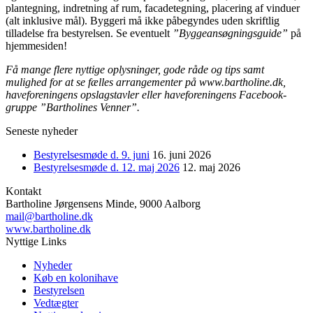
plantegning, indretning af rum, facadetegning, placering af vinduer
(alt inklusive mål). Byggeri må ikke påbegyndes uden skriftlig
tilladelse fra bestyrelsen. Se eventuelt
”Byggeansøgningsguide”
på
hjemmesiden!
Få mange flere nyttige oplysninger, gode råde og tips samt
mulighed for at se fælles arrangementer på www.bartholine.dk,
haveforeningens opslagstavler eller haveforeningens Facebook-
gruppe ”Bartholines Venner”.
Seneste nyheder
Bestyrelsesmøde d. 9. juni
16. juni 2026
Bestyrelsesmøde d. 12. maj 2026
12. maj 2026
Kontakt
Bartholine Jørgensens Minde, 9000 Aalborg
mail@bartholine.dk
www.bartholine.dk
Nyttige Links
Nyheder
Køb en kolonihave
Bestyrelsen
Vedtægter