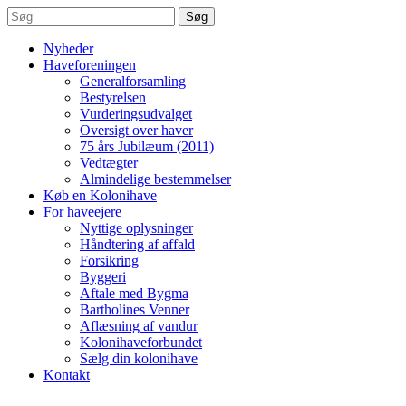
Søg
Nyheder
Haveforeningen
Generalforsamling
Bestyrelsen
Vurderingsudvalget
Oversigt over haver
75 års Jubilæum (2011)
Vedtægter
Almindelige bestemmelser
Køb en Kolonihave
For haveejere
Nyttige oplysninger
Håndtering af affald
Forsikring
Byggeri
Aftale med Bygma
Bartholines Venner
Aflæsning af vandur
Kolonihaveforbundet
Sælg din kolonihave
Kontakt