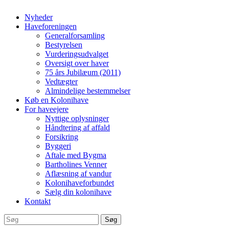
Nyheder
Haveforeningen
Generalforsamling
Bestyrelsen
Vurderingsudvalget
Oversigt over haver
75 års Jubilæum (2011)
Vedtægter
Almindelige bestemmelser
Køb en Kolonihave
For haveejere
Nyttige oplysninger
Håndtering af affald
Forsikring
Byggeri
Aftale med Bygma
Bartholines Venner
Aflæsning af vandur
Kolonihaveforbundet
Sælg din kolonihave
Kontakt
Søg