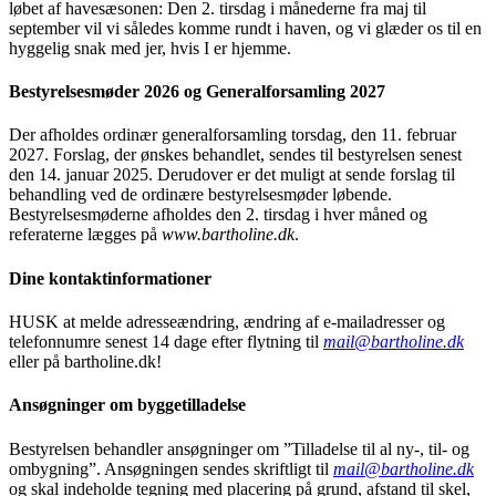
løbet af havesæsonen: Den 2. tirsdag i månederne fra maj til
september vil vi således komme rundt i haven, og vi glæder os til en
hyggelig snak med jer, hvis I er hjemme.
Bestyrelsesmøder 2026 og Generalforsamling 2027
Der afholdes ordinær generalforsamling torsdag, den 11. februar
2027. Forslag, der ønskes behandlet, sendes til bestyrelsen senest
den 14. januar 2025. Derudover er det muligt at sende forslag til
behandling ved de ordinære bestyrelsesmøder løbende.
Bestyrelsesmøderne afholdes den 2. tirsdag i hver måned og
referaterne lægges på
www.bartholine.dk
.
Dine kontaktinformationer
HUSK at melde adresseændring, ændring af e-mailadresser og
telefonnumre senest 14 dage efter flytning til
mail@bartholine.dk
eller på bartholine.dk!
Ansøgninger om byggetilladelse
Bestyrelsen behandler ansøgninger om ”Tilladelse til al ny-, til- og
ombygning”. Ansøgningen sendes skriftligt til
mail@bartholine.dk
og skal indeholde tegning med placering på grund, afstand til skel,