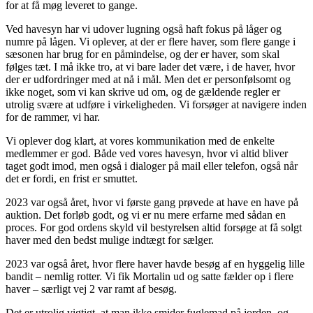
for at få møg leveret to gange.
Ved havesyn har vi udover lugning også haft fokus på låger og
numre på lågen. Vi oplever, at der er flere haver, som flere gange i
sæsonen har brug for en påmindelse, og der er haver, som skal
følges tæt. I må ikke tro, at vi bare lader det være, i de haver, hvor
der er udfordringer med at nå i mål. Men det er personfølsomt og
ikke noget, som vi kan skrive ud om, og de gældende regler er
utrolig svære at udføre i virkeligheden. Vi forsøger at navigere inden
for de rammer, vi har.
Vi oplever dog klart, at vores kommunikation med de enkelte
medlemmer er god. Både ved vores havesyn, hvor vi altid bliver
taget godt imod, men også i dialoger på mail eller telefon, også når
det er fordi, en frist er smuttet.
2023 var også året, hvor vi første gang prøvede at have en have på
auktion. Det forløb godt, og vi er nu mere erfarne med sådan en
proces. For god ordens skyld vil bestyrelsen altid forsøge at få solgt
haver med den bedst mulige indtægt for sælger.
2023 var også året, hvor flere haver havde besøg af en hyggelig lille
bandit – nemlig rotter. Vi fik Mortalin ud og satte fælder op i flere
haver – særligt vej 2 var ramt af besøg.
Det er utrolig vigtigt, at man ikke smider fuglemad på jorden, og