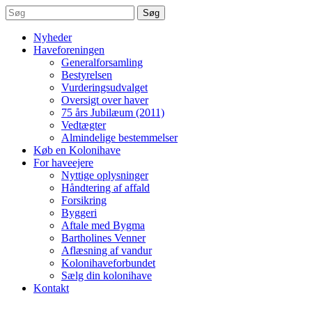
Søg
Nyheder
Haveforeningen
Generalforsamling
Bestyrelsen
Vurderingsudvalget
Oversigt over haver
75 års Jubilæum (2011)
Vedtægter
Almindelige bestemmelser
Køb en Kolonihave
For haveejere
Nyttige oplysninger
Håndtering af affald
Forsikring
Byggeri
Aftale med Bygma
Bartholines Venner
Aflæsning af vandur
Kolonihaveforbundet
Sælg din kolonihave
Kontakt