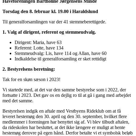
Haveforeningen Bartholine Jørgensens Minde
Torsdag den 8. februar kl. 19.00 i Haraldslund
Til generalforsamlingen var der 41 stemmeberettigede.
1. Valg af dirigent, referent og stemmeudvalg.
Dirigent: Maria, have 63
Referent: Lotte, have 134
Stemmeudvalg: Lis, have 114 og Allan, have 60
Indkaldelse til generalforsamling er sket rettidigt
2. Bestyrelsens beretning:
Tak for en skøn sæson i 2023!
Vi startede med, at det var den samme bestyrelse som i 2022, der
fortsatte i 2023. Det gav os en dejlig ro til at gå i gang med arbejdet
med det samme.
Bestyrelsen indgik en aftale med Vestbyens Rideklub om at få
leveret hestemøg den 30. april og den 30. september, hvilket flere
medlemmer i foreningen har benyttet sig af. Vi blev tilbudt aftalen,
da rideskolen har besluttet, at det ikke længere er muligt at hente
hestemøg derovre på egen hånd. Derfor betalte vi et symbolsk beløb