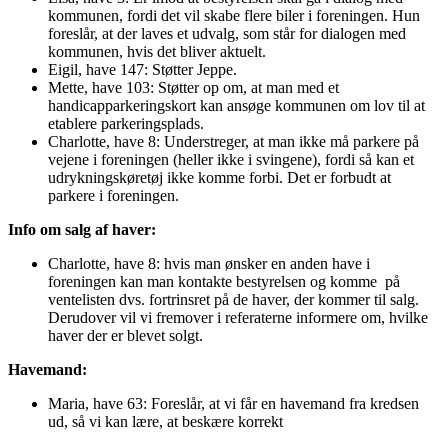
kommunen, fordi det vil skabe flere biler i foreningen. Hun
foreslår, at der laves et udvalg, som står for dialogen med
kommunen, hvis det bliver aktuelt.
Eigil, have 147: Støtter Jeppe.
Mette, have 103: Støtter op om, at man med et
handicapparkeringskort kan ansøge kommunen om lov til at
etablere parkeringsplads.
Charlotte, have 8: Understreger, at man ikke må parkere på
vejene i foreningen (heller ikke i svingene), fordi så kan et
udrykningskøretøj ikke komme forbi. Det er forbudt at
parkere i foreningen.
Info om salg af haver:
Charlotte, have 8: hvis man ønsker en anden have i
foreningen kan man kontakte bestyrelsen og komme på
ventelisten dvs. fortrinsret på de haver, der kommer til salg.
Derudover vil vi fremover i referaterne informere om, hvilke
haver der er blevet solgt.
Havemand:
Maria, have 63: Foreslår, at vi får en havemand fra kredsen
ud, så vi kan lære, at beskære korrekt