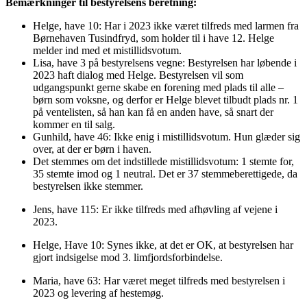
Bemærkninger til bestyrelsens beretning:
Helge, have 10: Har i 2023 ikke været tilfreds med larmen fra
Børnehaven Tusindfryd, som holder til i have 12. Helge
melder ind med et mistillidsvotum.
Lisa, have 3 på bestyrelsens vegne: Bestyrelsen har løbende i
2023 haft dialog med Helge. Bestyrelsen vil som
udgangspunkt gerne skabe en forening med plads til alle –
børn som voksne, og derfor er Helge blevet tilbudt plads nr. 1
på ventelisten, så han kan få en anden have, så snart der
kommer en til salg.
Gunhild, have 46: Ikke enig i mistillidsvotum. Hun glæder sig
over, at der er børn i haven.
Det stemmes om det indstillede mistillidsvotum: 1 stemte for,
35 stemte imod og 1 neutral. Det er 37 stemmeberettigede, da
bestyrelsen ikke stemmer.
Jens, have 115: Er ikke tilfreds med afhøvling af vejene i
2023.
Helge, Have 10: Synes ikke, at det er OK, at bestyrelsen har
gjort indsigelse mod 3. limfjordsforbindelse.
Maria, have 63: Har været meget tilfreds med bestyrelsen i
2023 og levering af hestemøg.