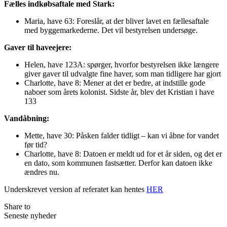
Fælles indkøbsaftale med Stark:
Maria, have 63: Foreslår, at der bliver lavet en fællesaftale
med byggemarkederne. Det vil bestyrelsen undersøge.
Gaver til haveejere:
Helen, have 123A: spørger, hvorfor bestyrelsen ikke længere
giver gaver til udvalgte fine haver, som man tidligere har gjort
Charlotte, have 8: Mener at det er bedre, at indstille gode
naboer som årets kolonist. Sidste år, blev det Kristian i have
133
Vandåbning:
Mette, have 30: Påsken falder tidligt – kan vi åbne for vandet
før tid?
Charlotte, have 8: Datoen er meldt ud for et år siden, og det er
en dato, som kommunen fastsætter. Derfor kan datoen ikke
ændres nu.
Underskrevet version af referatet kan hentes
HER
Share to
Seneste nyheder