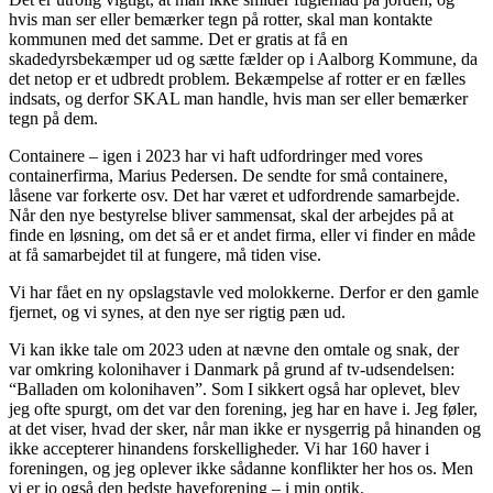
hvis man ser eller bemærker tegn på rotter, skal man kontakte
kommunen med det samme. Det er gratis at få en
skadedyrsbekæmper ud og sætte fælder op i Aalborg Kommune, da
det netop er et udbredt problem. Bekæmpelse af rotter er en fælles
indsats, og derfor SKAL man handle, hvis man ser eller bemærker
tegn på dem.
Containere – igen i 2023 har vi haft udfordringer med vores
containerfirma, Marius Pedersen. De sendte for små containere,
låsene var forkerte osv. Det har været et udfordrende samarbejde.
Når den nye bestyrelse bliver sammensat, skal der arbejdes på at
finde en løsning, om det så er et andet firma, eller vi finder en måde
at få samarbejdet til at fungere, må tiden vise.
Vi har fået en ny opslagstavle ved molokkerne. Derfor er den gamle
fjernet, og vi synes, at den nye ser rigtig pæn ud.
Vi kan ikke tale om 2023 uden at nævne den omtale og snak, der
var omkring kolonihaver i Danmark på grund af tv-udsendelsen:
“Balladen om kolonihaven”. Som I sikkert også har oplevet, blev
jeg ofte spurgt, om det var den forening, jeg har en have i. Jeg føler,
at det viser, hvad der sker, når man ikke er nysgerrig på hinanden og
ikke accepterer hinandens forskelligheder. Vi har 160 haver i
foreningen, og jeg oplever ikke sådanne konflikter her hos os. Men
vi er jo også den bedste haveforening – i min optik.