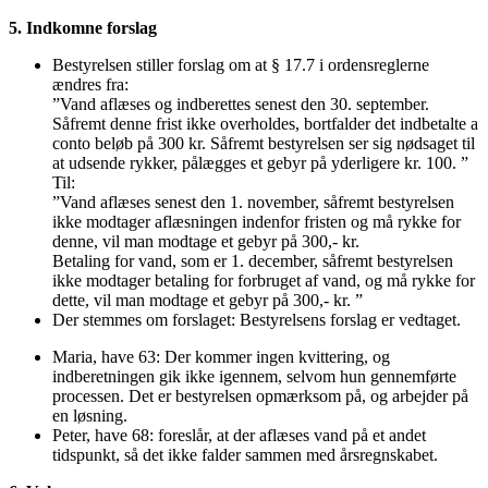
5. Indkomne forslag
Bestyrelsen stiller forslag om at § 17.7 i ordensreglerne
ændres fra:
”Vand aflæses og indberettes senest den 30. september.
Såfremt denne frist ikke overholdes, bortfalder det indbetalte a
conto beløb på 300 kr. Såfremt bestyrelsen ser sig nødsaget til
at udsende rykker, pålægges et gebyr på yderligere kr. 100. ”
Til:
”Vand aflæses senest den 1. november, såfremt bestyrelsen
ikke modtager aflæsningen indenfor fristen og må rykke for
denne, vil man modtage et gebyr på 300,- kr.
Betaling for vand, som er 1. december, såfremt bestyrelsen
ikke modtager betaling for forbruget af vand, og må rykke for
dette, vil man modtage et gebyr på 300,- kr. ”
Der stemmes om forslaget: Bestyrelsens forslag er vedtaget.
Maria, have 63: Der kommer ingen kvittering, og
indberetningen gik ikke igennem, selvom hun gennemførte
processen. Det er bestyrelsen opmærksom på, og arbejder på
en løsning.
Peter, have 68: foreslår, at der aflæses vand på et andet
tidspunkt, så det ikke falder sammen med årsregnskabet.