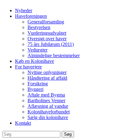
Nyheder
Haveforeningen
Generalforsamling
Bestyrelsen
Vurderingsudvalget
Oversigt over haver
75 års Jubilæum (2011)
Vedtægter
Almindelige bestemmelser
Køb en Kolonihave
For haveejere
Nyttige oplysninger
Håndtering af affald
Forsikring
Byggeri
Aftale med Bygma
Bartholines Venner
Aflæsning af vandur
Kolonihaveforbundet
Sælg din kolonihave
Kontakt
Søg