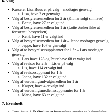
6. Valg
Kasserer Lisa Buus er på valg – modtager genvalg
Lisa, have 3 er genvalgt
Valg af bestyrelsesmedlem for 2 år (Kit har solgt sin have)
Bente, have 27 er valgt ind
Valg af bestyrelsesmedlem for 1 år (Lotte ønsker ikke at
fortsætte i bestyrelsen)
René, have 11 er valgt ind
Valg af bestyrelsesmedlem for 1 år – Jeppe modtager genvalg
Jeppe, have 107 er genvalgt
Valg af to bestyrelsessuppleanter for 1 år – Lars modtager
genvalg
Lars have 128 og Peter have 68 er valgt ind
Valg af revisor for 2 år – Lis er på valg
Lis, have 114 er valgt ind
Valg af revisorsuppleant for 1 år
Jonna, have 132 er valgt ind
Valg af vurderingsudvalgsmedlem for 1 år
Kasper, have 4 er valgt ind
Valg af vurderingsmedlemssuppleanter for 1 år
Maria, have 63 er valgt ind
7. Eventuelt:
Jens, have 115: Ønsker, at bestyrelsen sender en bekræftelse