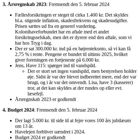
3.
Årsregnskab 2023
: Fremsendt den 5. februar 2024
Fællesforsikringen er steget til cirka 1.400 kr. Det skyldes
bl.a. stigende inflation, skadesfrekvens og skadesudgifter.
Prisen sættes ud fra en generel vurdering.
Kolonihaveforbundet har en aftale med et andet
forsikringsselskab, men det er dyrere end den aftale, som vi
har hos Tryg i dag.
Der er sat 300.000 kr. ind på en højrentekonto, så vi kan få
2,75 % i rente. Pengene er bundet til ultimo 2025, hvilket
giver foreningen en fortjeneste på 6.000 kr.
Jens, Have 115: spørger ind til vandspild.
Der er stort set ingen vandspild, men bestyrelsen holder
øje. Sidst år var der blevet indberettet mere, end der var
brugt, og i år var det omvendt. Lisa, have 3 (kasserer)
tror, at det kan skyldes at der rundes op eller evt.
læsefejl.
Årsregnskab 2023 er godkendt
4. Budget 2024
: Fremsendt den 5. februar 2024
Der lagt 5.000 kr. til side til at fejre vores 100 års jubilæum
om 13 år.
Havelejen forbliver uændret i 2024.
Budget 2024 er godkendt