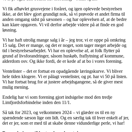
Vi fik afhøvlet grusvejene i foråret, og igen oplevede bestyrelsen
ikke, at det blev gjort grundigt nok, så vi prøvede et andet firma til
anden omgang sidst på sæsonen – og har oplevelsen af, at de bedre
kan klare opgaven. Vi vil derfor arbejde videre på at finde en god
løsning.
Vi har haft utrolig mange salg i år – jeg tror, vi er oppe på omkring
15 salg. Det er mange, og det er noget, som tager meget arbejde og
tid i bestyrelsesarbejdet. Vi har en oplevelse af, at folk flytter på
grund af livsforandringer, såsom huskøb, fraflytning af kommune,
alderdom osv. Og ikke fordi, de er kede af at bo i vores forening.
Ventelister – det er fortsat en opadgående læringskurve. Vi bliver
hele tiden klogere. Vi er pålagt ventelister, og pt. har vi 50 på listen.
Vi har fortsat brug for at justere arbejdsgangene, så de giver mest
mulig mening.
Endelig har vi som forening gjort indsigelse mod den tredje
Limfjordsforbindelse inden den 11/1.
Så tak for 2023, og velkommen 2024 – vi glæder os til en ny
spændende sæson lige om lidt. Og en særlig tak til hver enkelt af jer,
det er jer, som er med til at skabe denne vidunderlige perle, vi har!