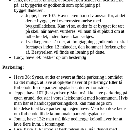
på, at byggeriet er godkendt som opfølgning på
byggetilladelsen.
Jeppe, have 107: Haveejeren har selv ansvar for, at det
der er bygget, er i overensstemmelse med
byggetilladelsen. Kan vi se, at der fx er bygget for tæt
på skel, når haven vurderes, vil man få et påbud om at
udbedre det, inden haven kan sælges.
I vedtægterne står der, at ibrugtagningsgodkendelse skal
foretages inden 12 måneder, den kommer i forlængelse
af. Bestyrelsen vil finde en løsning på dette.
Lucy, have 89: bakker op om hestemøg
Parkering:
Have 36: Synes, at det er svært at finde parkering i området.
Er det muligt, at lave at opkøbe haver til parkering? Eller få
forbehold for de parkeringspladser, der er i området.
Jeppe, have 107 (bestyrelsen): Man må ikke lave parkering på
egen grund, det står i vores lejekontrakt med kommunen. Hvis
man har et handicapparkeringskort, kan man søge om
tilladelse til at lave parkering i egen have. Man kan ikke bede
om forbehold til de kommunale parkeringspladser.
Jonna, have 132: man må ikke nedlægge kolonihaver for at
lave flere kvm. i foreningen
Lisa, have 3: Er imod at bestyrelsen skal gå i dialog med