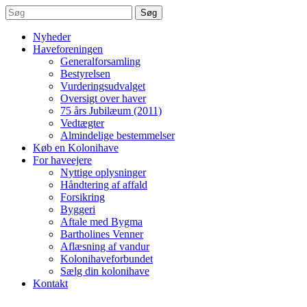
Søg
Nyheder
Haveforeningen
Generalforsamling
Bestyrelsen
Vurderingsudvalget
Oversigt over haver
75 års Jubilæum (2011)
Vedtægter
Almindelige bestemmelser
Køb en Kolonihave
For haveejere
Nyttige oplysninger
Håndtering af affald
Forsikring
Byggeri
Aftale med Bygma
Bartholines Venner
Aflæsning af vandur
Kolonihaveforbundet
Sælg din kolonihave
Kontakt