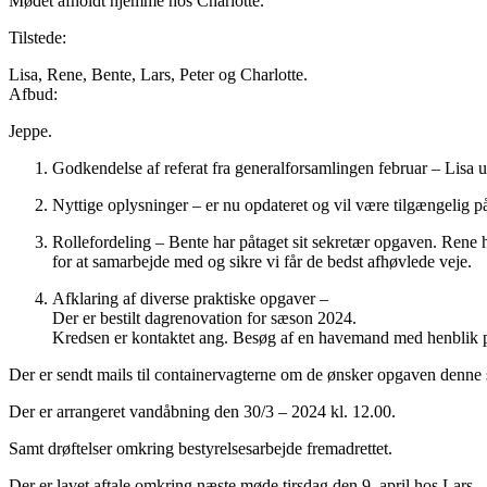
Mødet afholdt hjemme hos Charlotte.
Tilstede:
Lisa, Rene, Bente, Lars, Peter og Charlotte.
Afbud:
Jeppe.
Godkendelse af referat fra generalforsamlingen februar – Lisa ud
Nyttige oplysninger – er nu opdateret og vil være tilgængelig p
Rollefordeling – Bente har påtaget sit sekretær opgaven. Rene h
for at samarbejde med og sikre vi får de bedst afhøvlede veje.
Afklaring af diverse praktiske opgaver –
Der er bestilt dagrenovation for sæson 2024.
Kredsen er kontaktet ang. Besøg af en havemand med henblik p
Der er sendt mails til containervagterne om de ønsker opgaven denn
Der er arrangeret vandåbning den 30/3 – 2024 kl. 12.00.
Samt drøftelser omkring bestyrelsesarbejde fremadrettet.
Der er lavet aftale omkring næste møde tirsdag den 9. april hos Lars.