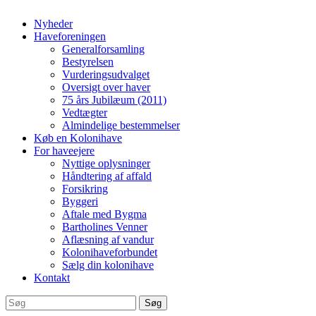
Nyheder
Haveforeningen
Generalforsamling
Bestyrelsen
Vurderingsudvalget
Oversigt over haver
75 års Jubilæum (2011)
Vedtægter
Almindelige bestemmelser
Køb en Kolonihave
For haveejere
Nyttige oplysninger
Håndtering af affald
Forsikring
Byggeri
Aftale med Bygma
Bartholines Venner
Aflæsning af vandur
Kolonihaveforbundet
Sælg din kolonihave
Kontakt
Søg