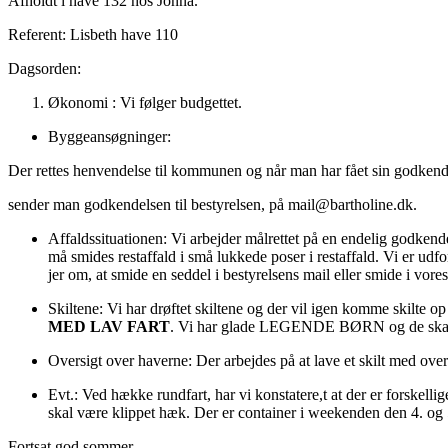
Afholdt i have 132 hos Jonna.
Referent: Lisbeth have 110
Dagsorden:
Økonomi : Vi følger budgettet.
Byggeansøgninger:
Der rettes henvendelse til kommunen og når man har fået sin godken
sender man godkendelsen til bestyrelsen, på mail@bartholine.dk.
Affaldssituationen: Vi arbejder målrettet på en endelig godken
må smides restaffald i små lukkede poser i restaffald. Vi er udf
jer om, at smide en seddel i bestyrelsens mail eller smide i v
Skiltene: Vi har drøftet skiltene og der vil igen komme ski
MED LAV FART
. Vi har glade LEGENDE BØRN og de skal k
Oversigt over haverne: Der arbejdes på at lave et skilt med ove
Evt.: Ved hække rundfart, har vi konstatere,t at der er forske
skal være klippet hæk. Der er container i weekenden den 4. og 
Fortsat god sommer