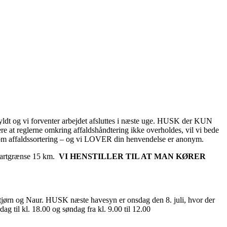
fyldt og vi forventer arbejdet afsluttes i næste uge. HUSK der KUN
ere at reglerne omkring affaldshåndtering ikke overholdes, vil vi bede
ak om affaldssortering – og vi LOVER din henvendelse er anonym.
 fartgrænse 15 km.
VI HENSTILLER TIL AT MAN KØRER
e tjørn og Naur. HUSK næste havesyn er onsdag den 8. juli, hvor der
 til kl. 18.00 og søndag fra kl. 9.00 til 12.00