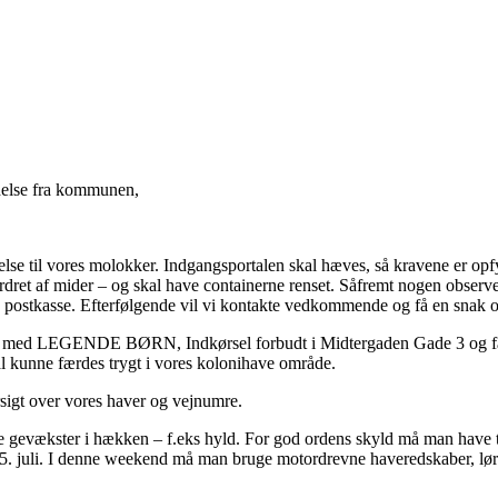
delse fra kommunen,
delse til vores molokker. Indgangsportalen skal hæves, så kravene er op
ordret af mider – og skal have containerne renset. Såfremt nogen observ
ores postkasse. Efterfølgende vil vi kontakte vedkommende og få en sn
lte op med LEGENDE BØRN, Indkørsel forbudt i Midtergaden Gade 3 og
unne færdes trygt i vores kolonihave område.
rsigt over vores haver og vejnumre.
llige gevækster i hækken – f.eks hyld. For god ordens skyld må man hav
5. juli. I denne weekend må man bruge motordrevne haveredskaber, lørdag