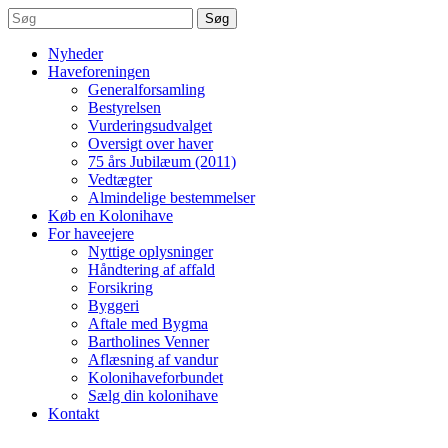
Søg
Nyheder
Haveforeningen
Generalforsamling
Bestyrelsen
Vurderingsudvalget
Oversigt over haver
75 års Jubilæum (2011)
Vedtægter
Almindelige bestemmelser
Køb en Kolonihave
For haveejere
Nyttige oplysninger
Håndtering af affald
Forsikring
Byggeri
Aftale med Bygma
Bartholines Venner
Aflæsning af vandur
Kolonihaveforbundet
Sælg din kolonihave
Kontakt