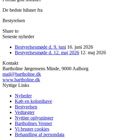
De bedste hilsner fra
Bestyrelsen
Share to
Seneste nyheder
Bestyrelsesmøde d. 9. juni
16. juni 2026
Bestyrelsesmøde d. 12. maj 2026
12. maj 2026
Kontakt
Bartholine Jørgensens Minde, 9000 Aalborg
mail@bartholine.dk
www.bartholine.dk
Nyttige Links
Nyheder
Køb en kolonihave
Bestyrelsen
Vedtægter
Nyttige oplysninger
Bartholines Venner
Vi bruger cookies
Behandling af persondata