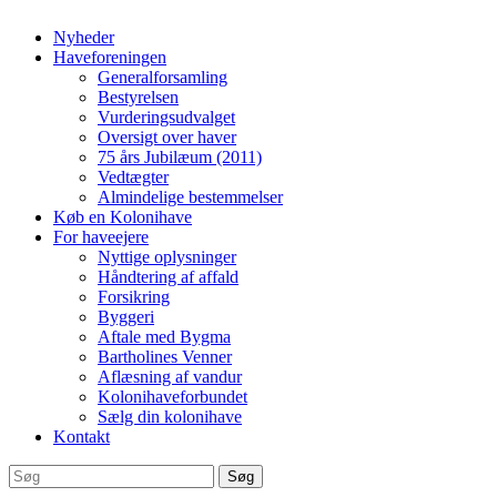
Nyheder
Haveforeningen
Generalforsamling
Bestyrelsen
Vurderingsudvalget
Oversigt over haver
75 års Jubilæum (2011)
Vedtægter
Almindelige bestemmelser
Køb en Kolonihave
For haveejere
Nyttige oplysninger
Håndtering af affald
Forsikring
Byggeri
Aftale med Bygma
Bartholines Venner
Aflæsning af vandur
Kolonihaveforbundet
Sælg din kolonihave
Kontakt
Søg