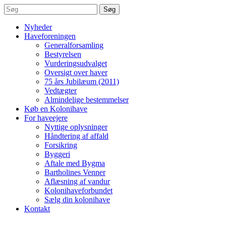
Søg
Nyheder
Haveforeningen
Generalforsamling
Bestyrelsen
Vurderingsudvalget
Oversigt over haver
75 års Jubilæum (2011)
Vedtægter
Almindelige bestemmelser
Køb en Kolonihave
For haveejere
Nyttige oplysninger
Håndtering af affald
Forsikring
Byggeri
Aftale med Bygma
Bartholines Venner
Aflæsning af vandur
Kolonihaveforbundet
Sælg din kolonihave
Kontakt