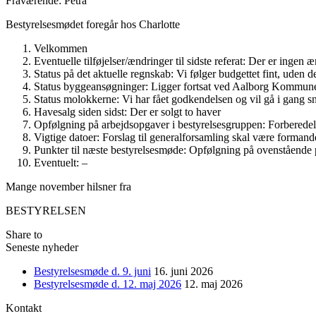
Fraværende: Petra
Bestyrelsesmødet foregår hos Charlotte
Velkommen
Eventuelle tilføjelser/ændringer til sidste referat: Der er ingen 
Status på det aktuelle regnskab: Vi følger budgettet fint, uden d
Status byggeansøgninger: Ligger fortsat ved Aalborg Kommune, 
Status molokkerne: Vi har fået godkendelsen og vil gå i gang s
Havesalg siden sidst: Der er solgt to haver
Opfølgning på arbejdsopgaver i bestyrelsesgruppen: Forberedels
Vigtige datoer: Forslag til generalforsamling skal være forma
Punkter til næste bestyrelsesmøde: Opfølgning på ovenstående
Eventuelt: –
Mange november hilsner fra
BESTYRELSEN
Share to
Seneste nyheder
Bestyrelsesmøde d. 9. juni
16. juni 2026
Bestyrelsesmøde d. 12. maj 2026
12. maj 2026
Kontakt