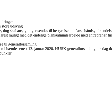
ændringer
e store udsving
dog skal ansøgninger sendes til bestyrelsen til førstehåndsgodkendels
narest muligt med det endelige planlægningsarbejde med entreprenør fi
e til generalforsamling.
nden i hænde senest 13. januar 2020. HUSK generalforsamling torsdag d
 punkter