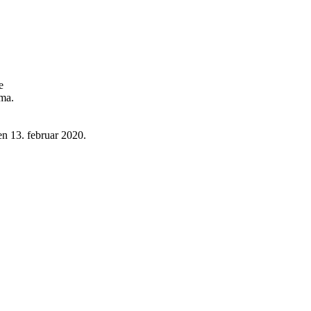
e
rma.
en 13. februar 2020.