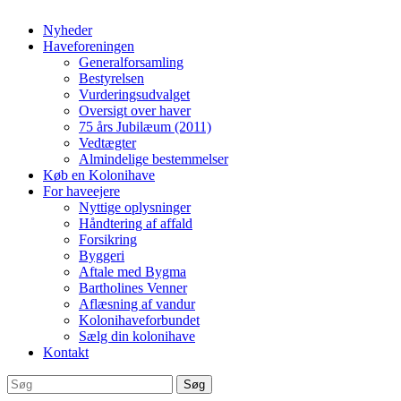
Nyheder
Haveforeningen
Generalforsamling
Bestyrelsen
Vurderingsudvalget
Oversigt over haver
75 års Jubilæum (2011)
Vedtægter
Almindelige bestemmelser
Køb en Kolonihave
For haveejere
Nyttige oplysninger
Håndtering af affald
Forsikring
Byggeri
Aftale med Bygma
Bartholines Venner
Aflæsning af vandur
Kolonihaveforbundet
Sælg din kolonihave
Kontakt
Søg