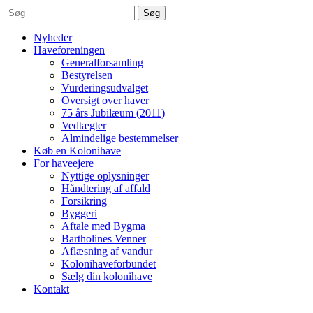
Søg
Nyheder
Haveforeningen
Generalforsamling
Bestyrelsen
Vurderingsudvalget
Oversigt over haver
75 års Jubilæum (2011)
Vedtægter
Almindelige bestemmelser
Køb en Kolonihave
For haveejere
Nyttige oplysninger
Håndtering af affald
Forsikring
Byggeri
Aftale med Bygma
Bartholines Venner
Aflæsning af vandur
Kolonihaveforbundet
Sælg din kolonihave
Kontakt