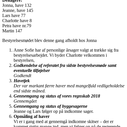
Deltagere:
Jonna, have 132
Jeanne, have 145
Lars have 77
Charlotte have 8
Petra have nr.79
Martin 147
Bestyrelsesmødet blev denne gang afholdt hos Jonna
Anne Sofie har af personlige årsager valgt at trække sig fra
bestyrelsesarbejdet. Vi byder Charlotte velkommen i
bestyrelsen,
Godkendelse af referatet fra sidste bestyrelsesmøde samt
eventuelle tilføjelser
Godkendt
Havetjek
Der var markant færre haver med mangelfuld vedligeholdelse
end sidste måned.
Gennemgang og status af vores regnskab 2018
Gennemgået
Gennemgang og status af byggesagerne
Jeanne og Lars følger op på indkomne sager.
Opmåling af haver
Vi er i gang med at gennemgå indkomne skitser – der er
kommet rigtig mange ind, men vi følger op på de resterende