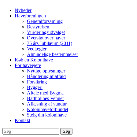
Nyheder
Haveforeningen
Generalforsamling
Bestyrelsen
Vurderingsudvalget
Oversigt over haver
75 års Jubilæum (2011)
Vedtægter
Almindelige bestemmelser
Køb en Kolonihave
For haveejere
Nyttige oplysninger
Håndtering af affald
Forsikring
Byggeri
Aftale med Bygma
Bartholines Venner
Aflæsning af vandur
Kolonihaveforbundet
Sælg din kolonihave
Kontakt
Søg