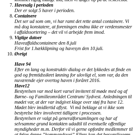
Havesalg i perioden
Der er solgt 5 haver i perioden.
Containere
Det ser ud som om, vi har ramt det rette antal containere. Vi
må dog konstatere, at foreningen endnu ikke er verdensmester
i affaldssortering – det vil vi arbejde frem imod.
Vigtige datoer
Haveaffaldscontainere den 8.juli
Frist for 1.hækklipning og havesyn den 10.juli.
Øvrigt
Have 94
Efter en lang og konstruktiv dialog er det lykkedes at finde en
god og fremtidssikret løsning for ulovligt el, som var, da den
nuværende ejer overtog haven i foråret 2016
.
Have
12
Bestyrelsen var med kort varsel inviteret til møde med og af
Børne- og Familieområdet Centrum/ Sydvest. Anledningen til
mødet var, at der var indgivet klage over støj fra have 12.
Mødet blev imidlertid aflyst. Vi må beklage at vi ikke som
bestyrelse blev involveret tidligere i processen.
Bestyrelsen er valgt på generalforsamlingen og har af
selvsamme grund kontakten udadtil til eventuelle offentlige
myndigheder m.m. Derfor vil vi gerne opfordre medlemmer til
at følge denne ”kommandovej” Ellers kan det besværliggøre