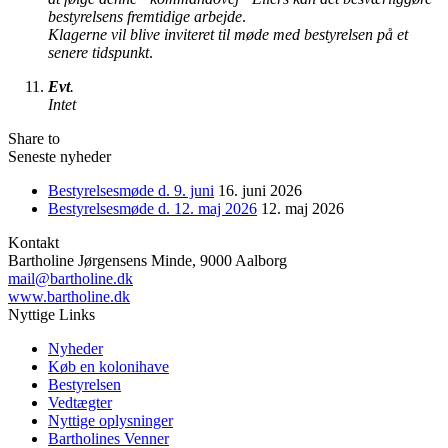
bestyrelsens fremtidige arbejde
.
Klagerne vil blive inviteret til møde med bestyrelsen på et
senere tidspunkt
.
Evt
.
Intet
Share to
Seneste nyheder
Bestyrelsesmøde d. 9. juni
16. juni 2026
Bestyrelsesmøde d. 12. maj 2026
12. maj 2026
Kontakt
Bartholine Jørgensens Minde, 9000 Aalborg
mail@bartholine.dk
www.bartholine.dk
Nyttige Links
Nyheder
Køb en kolonihave
Bestyrelsen
Vedtægter
Nyttige oplysninger
Bartholines Venner