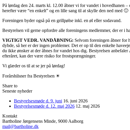
På lørdag den 24. marts kl. 12.00 åbner vi for vandet i hovedhanen 
herefter være “en enkelt” og en lille sang til at skylle den ned med 🙂
Foreningen byder også på en grillpølse inkl. en øl eller sodavand.
Bestyrelsen vil gerne opfordre alle foreningens medlemmer, der er i h
VIGTIGT VEDR. VANDÅBNING:
Selvom foreningen åbner for ho
dybde, så her er der ingen problemer. Det er op til den enkelte haveeje
du ikke ønsker at der åbnes for vandet hos dig. Bestyrelsen anbefaler
efteråret, kan der være risiko for frostsprængninger.
Vi glæder os til at se jer på lørdag!
Forårshilsner fra Bestyrelsen ☀
Share to
Seneste nyheder
Bestyrelsesmøde d. 9. juni
16. juni 2026
Bestyrelsesmøde d. 12. maj 2026
12. maj 2026
Kontakt
Bartholine Jørgensens Minde, 9000 Aalborg
mail@bartholine.dk