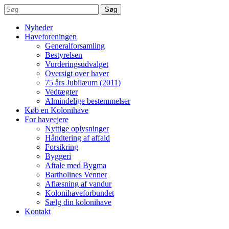
Søg
Nyheder
Haveforeningen
Generalforsamling
Bestyrelsen
Vurderingsudvalget
Oversigt over haver
75 års Jubilæum (2011)
Vedtægter
Almindelige bestemmelser
Køb en Kolonihave
For haveejere
Nyttige oplysninger
Håndtering af affald
Forsikring
Byggeri
Aftale med Bygma
Bartholines Venner
Aflæsning af vandur
Kolonihaveforbundet
Sælg din kolonihave
Kontakt