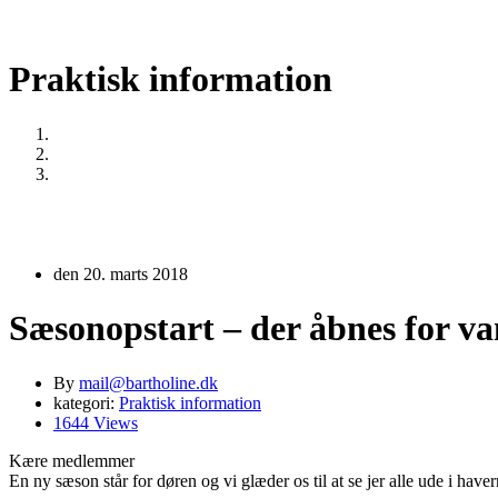
Praktisk information
Home
Praktisk information
Sæsonopstart – der åbnes for vandet den 24. marts
den 20. marts 2018
Sæsonopstart – der åbnes for va
By
mail@bartholine.dk
kategori:
Praktisk information
1644 Views
Kære medlemmer
En ny sæson står for døren og vi glæder os til at se jer alle ude i haver