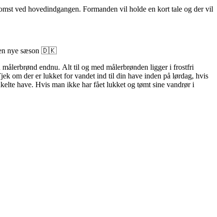
omst ved hovedindgangen. Formanden vil holde en kort tale og der vil
 den nye sæson 🇩🇰
målerbrønd endnu. Alt til og med målerbrønden ligger i frostfri
jek om der er lukket for vandet ind til din have inden på lørdag, hvis
enkelte have. Hvis man ikke har fået lukket og tømt sine vandrør i