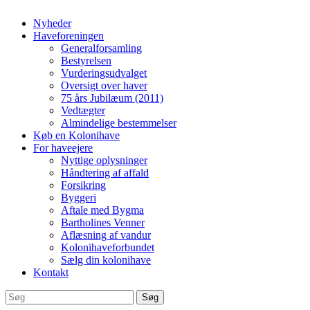
Nyheder
Haveforeningen
Generalforsamling
Bestyrelsen
Vurderingsudvalget
Oversigt over haver
75 års Jubilæum (2011)
Vedtægter
Almindelige bestemmelser
Køb en Kolonihave
For haveejere
Nyttige oplysninger
Håndtering af affald
Forsikring
Byggeri
Aftale med Bygma
Bartholines Venner
Aflæsning af vandur
Kolonihaveforbundet
Sælg din kolonihave
Kontakt
Søg