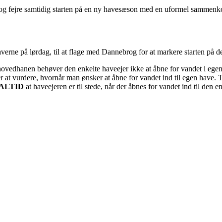
– og fejre samtidig starten på en ny havesæson med en uformel sammenk
averne på lørdag, til at flage med Dannebrog for at markere starten på
vedhanen behøver den enkelte haveejer ikke at åbne for vandet i egen 
r at vurdere, hvornår man ønsker at åbne for vandet ind til egen have. T
ALTID
at haveejeren er til stede, når der åbnes for vandet ind til den 