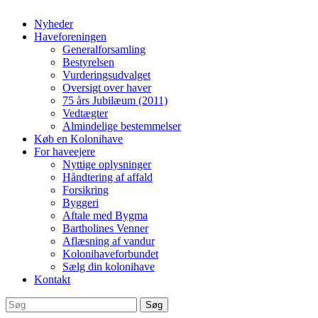
Nyheder
Haveforeningen
Generalforsamling
Bestyrelsen
Vurderingsudvalget
Oversigt over haver
75 års Jubilæum (2011)
Vedtægter
Almindelige bestemmelser
Køb en Kolonihave
For haveejere
Nyttige oplysninger
Håndtering af affald
Forsikring
Byggeri
Aftale med Bygma
Bartholines Venner
Aflæsning af vandur
Kolonihaveforbundet
Sælg din kolonihave
Kontakt
Søg