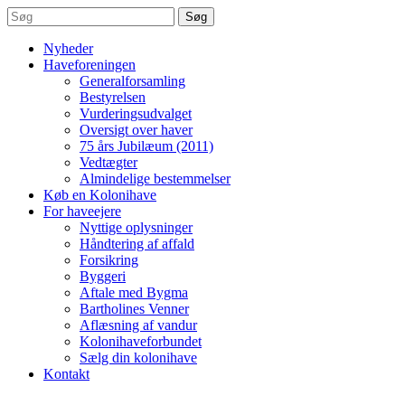
Søg
Nyheder
Haveforeningen
Generalforsamling
Bestyrelsen
Vurderingsudvalget
Oversigt over haver
75 års Jubilæum (2011)
Vedtægter
Almindelige bestemmelser
Køb en Kolonihave
For haveejere
Nyttige oplysninger
Håndtering af affald
Forsikring
Byggeri
Aftale med Bygma
Bartholines Venner
Aflæsning af vandur
Kolonihaveforbundet
Sælg din kolonihave
Kontakt