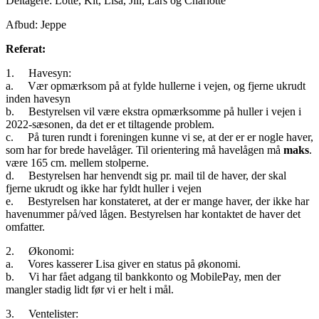
Deltagere: Lotte, Kit, Lisa, Jill, Lars og Charlotte
Afbud: Jeppe
Referat:
1. Havesyn:
a. Vær opmærksom på at fylde hullerne i vejen, og fjerne ukrudt
inden havesyn
b. Bestyrelsen vil være ekstra opmærksomme på huller i vejen i
2022-sæsonen, da det er et tiltagende problem.
c. På turen rundt i foreningen kunne vi se, at der er er nogle haver,
som har for brede havelåger. Til orientering må havelågen må
maks
.
være 165 cm. mellem stolperne.
d. Bestyrelsen har henvendt sig pr. mail til de haver, der skal
fjerne ukrudt og ikke har fyldt huller i vejen
e. Bestyrelsen har konstateret, at der er mange haver, der ikke har
havenummer på/ved lågen. Bestyrelsen har kontaktet de haver det
omfatter.
2. Økonomi:
a. Vores kasserer Lisa giver en status på økonomi.
b. Vi har fået adgang til bankkonto og MobilePay, men der
mangler stadig lidt før vi er helt i mål.
3. Ventelister: