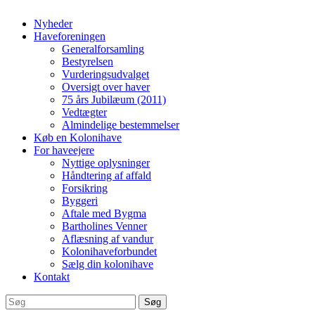
Nyheder
Haveforeningen
Generalforsamling
Bestyrelsen
Vurderingsudvalget
Oversigt over haver
75 års Jubilæum (2011)
Vedtægter
Almindelige bestemmelser
Køb en Kolonihave
For haveejere
Nyttige oplysninger
Håndtering af affald
Forsikring
Byggeri
Aftale med Bygma
Bartholines Venner
Aflæsning af vandur
Kolonihaveforbundet
Sælg din kolonihave
Kontakt
Søg