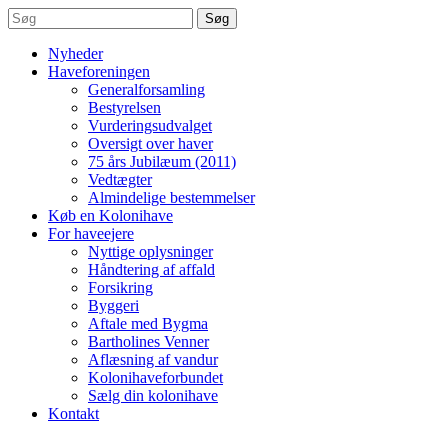
Søg
Nyheder
Haveforeningen
Generalforsamling
Bestyrelsen
Vurderingsudvalget
Oversigt over haver
75 års Jubilæum (2011)
Vedtægter
Almindelige bestemmelser
Køb en Kolonihave
For haveejere
Nyttige oplysninger
Håndtering af affald
Forsikring
Byggeri
Aftale med Bygma
Bartholines Venner
Aflæsning af vandur
Kolonihaveforbundet
Sælg din kolonihave
Kontakt