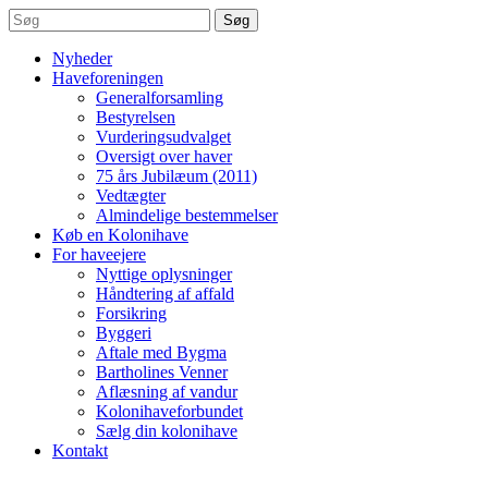
Søg
Nyheder
Haveforeningen
Generalforsamling
Bestyrelsen
Vurderingsudvalget
Oversigt over haver
75 års Jubilæum (2011)
Vedtægter
Almindelige bestemmelser
Køb en Kolonihave
For haveejere
Nyttige oplysninger
Håndtering af affald
Forsikring
Byggeri
Aftale med Bygma
Bartholines Venner
Aflæsning af vandur
Kolonihaveforbundet
Sælg din kolonihave
Kontakt