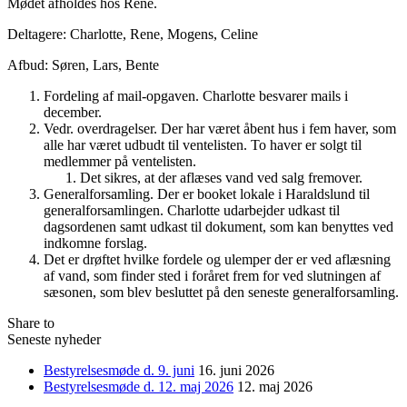
Mødet afholdes hos Rene.
Deltagere: Charlotte, Rene, Mogens, Celine
Afbud: Søren, Lars, Bente
Fordeling af mail-opgaven. Charlotte besvarer mails i
december.
Vedr. overdragelser. Der har været åbent hus i fem haver, som
alle har været udbudt til ventelisten. To haver er solgt til
medlemmer på ventelisten.
Det sikres, at der aflæses vand ved salg fremover.
Generalforsamling. Der er booket lokale i Haraldslund til
generalforsamlingen. Charlotte udarbejder udkast til
dagsordenen samt udkast til dokument, som kan benyttes ved
indkomne forslag.
Det er drøftet hvilke fordele og ulemper der er ved aflæsning
af vand, som finder sted i foråret frem for ved slutningen af
sæsonen, som blev besluttet på den seneste generalforsamling.
Share to
Seneste nyheder
Bestyrelsesmøde d. 9. juni
16. juni 2026
Bestyrelsesmøde d. 12. maj 2026
12. maj 2026