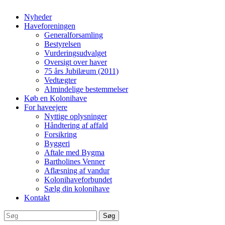
Nyheder
Haveforeningen
Generalforsamling
Bestyrelsen
Vurderingsudvalget
Oversigt over haver
75 års Jubilæum (2011)
Vedtægter
Almindelige bestemmelser
Køb en Kolonihave
For haveejere
Nyttige oplysninger
Håndtering af affald
Forsikring
Byggeri
Aftale med Bygma
Bartholines Venner
Aflæsning af vandur
Kolonihaveforbundet
Sælg din kolonihave
Kontakt
Søg