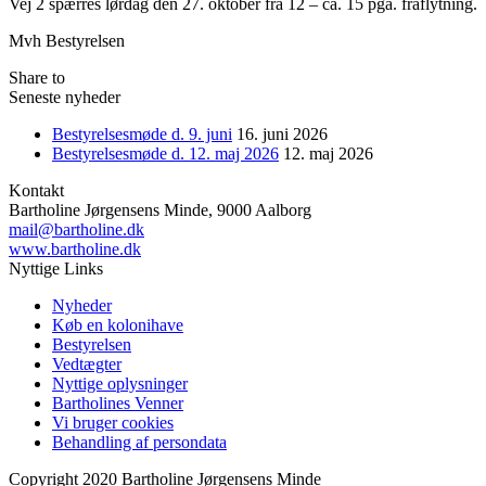
Vej 2 spærres lørdag den 27. oktober fra 12 – ca. 15 pga. fraflytning.
Mvh Bestyrelsen
Share to
Seneste nyheder
Bestyrelsesmøde d. 9. juni
16. juni 2026
Bestyrelsesmøde d. 12. maj 2026
12. maj 2026
Kontakt
Bartholine Jørgensens Minde, 9000 Aalborg
mail@bartholine.dk
www.bartholine.dk
Nyttige Links
Nyheder
Køb en kolonihave
Bestyrelsen
Vedtægter
Nyttige oplysninger
Bartholines Venner
Vi bruger cookies
Behandling af persondata
Copyright 2020
Bartholine Jørgensens Minde