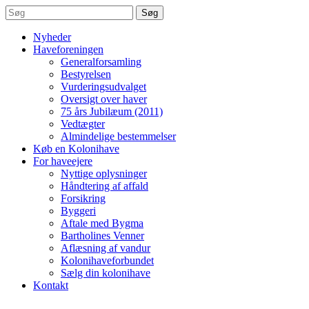
Søg
Nyheder
Haveforeningen
Generalforsamling
Bestyrelsen
Vurderingsudvalget
Oversigt over haver
75 års Jubilæum (2011)
Vedtægter
Almindelige bestemmelser
Køb en Kolonihave
For haveejere
Nyttige oplysninger
Håndtering af affald
Forsikring
Byggeri
Aftale med Bygma
Bartholines Venner
Aflæsning af vandur
Kolonihaveforbundet
Sælg din kolonihave
Kontakt