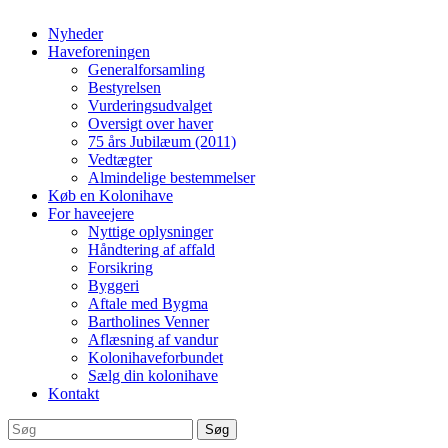
Nyheder
Haveforeningen
Generalforsamling
Bestyrelsen
Vurderingsudvalget
Oversigt over haver
75 års Jubilæum (2011)
Vedtægter
Almindelige bestemmelser
Køb en Kolonihave
For haveejere
Nyttige oplysninger
Håndtering af affald
Forsikring
Byggeri
Aftale med Bygma
Bartholines Venner
Aflæsning af vandur
Kolonihaveforbundet
Sælg din kolonihave
Kontakt
Søg