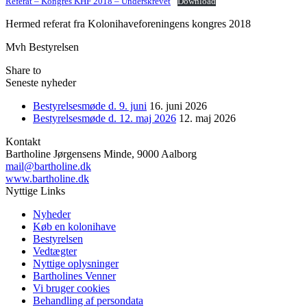
Referat – Kongres KHF 2018 – Underskrevet
Download
Hermed referat fra Kolonihaveforeningens kongres 2018
Mvh Bestyrelsen
Share to
Seneste nyheder
Bestyrelsesmøde d. 9. juni
16. juni 2026
Bestyrelsesmøde d. 12. maj 2026
12. maj 2026
Kontakt
Bartholine Jørgensens Minde, 9000 Aalborg
mail@bartholine.dk
www.bartholine.dk
Nyttige Links
Nyheder
Køb en kolonihave
Bestyrelsen
Vedtægter
Nyttige oplysninger
Bartholines Venner
Vi bruger cookies
Behandling af persondata