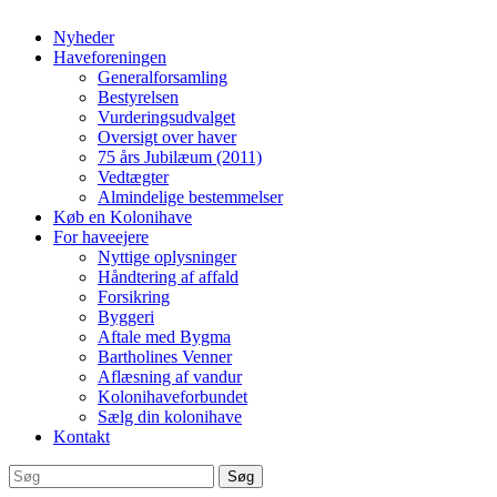
Nyheder
Haveforeningen
Generalforsamling
Bestyrelsen
Vurderingsudvalget
Oversigt over haver
75 års Jubilæum (2011)
Vedtægter
Almindelige bestemmelser
Køb en Kolonihave
For haveejere
Nyttige oplysninger
Håndtering af affald
Forsikring
Byggeri
Aftale med Bygma
Bartholines Venner
Aflæsning af vandur
Kolonihaveforbundet
Sælg din kolonihave
Kontakt
Søg