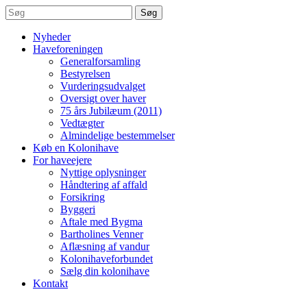
Søg
Nyheder
Haveforeningen
Generalforsamling
Bestyrelsen
Vurderingsudvalget
Oversigt over haver
75 års Jubilæum (2011)
Vedtægter
Almindelige bestemmelser
Køb en Kolonihave
For haveejere
Nyttige oplysninger
Håndtering af affald
Forsikring
Byggeri
Aftale med Bygma
Bartholines Venner
Aflæsning af vandur
Kolonihaveforbundet
Sælg din kolonihave
Kontakt