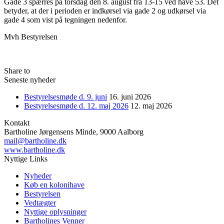
Gade 3 spærres på torsdag den 8. august fra 13-15 ved have 53. Det
betyder, at der i perioden er indkørsel via gade 2 og udkørsel via
gade 4 som vist på tegningen nedenfor.
Mvh Bestyrelsen
Share to
Seneste nyheder
Bestyrelsesmøde d. 9. juni
16. juni 2026
Bestyrelsesmøde d. 12. maj 2026
12. maj 2026
Kontakt
Bartholine Jørgensens Minde, 9000 Aalborg
mail@bartholine.dk
www.bartholine.dk
Nyttige Links
Nyheder
Køb en kolonihave
Bestyrelsen
Vedtægter
Nyttige oplysninger
Bartholines Venner