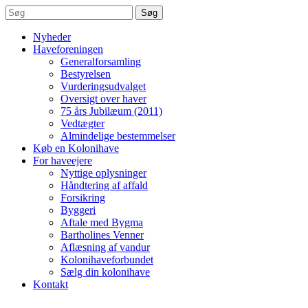
Søg
Nyheder
Haveforeningen
Generalforsamling
Bestyrelsen
Vurderingsudvalget
Oversigt over haver
75 års Jubilæum (2011)
Vedtægter
Almindelige bestemmelser
Køb en Kolonihave
For haveejere
Nyttige oplysninger
Håndtering af affald
Forsikring
Byggeri
Aftale med Bygma
Bartholines Venner
Aflæsning af vandur
Kolonihaveforbundet
Sælg din kolonihave
Kontakt