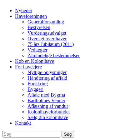
Nyheder
Haveforeningen
Generalforsamling
Bestyrelsen
Vurderingsudvalget
Oversigt over haver
75 års Jubilæum (2011)
Vedtægter
Almindelige bestemmelser
Køb en Kolonihave
For haveejere
Nyttige oplysninger
Håndtering af affald
Forsikring
Byggeri
Aftale med Bygma
Bartholines Venner
Aflæsning af vandur
Kolonihaveforbundet
Sælg din kolonihave
Kontakt
Søg