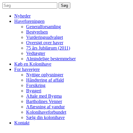
Søg
Nyheder
Haveforeningen
Generalforsamling
Bestyrelsen
Vurderingsudvalget
Oversigt over haver
75 års Jubilæum (2011)
Vedtægter
Almindelige bestemmelser
Køb en Kolonihave
For haveejere
Nyttige oplysninger
Håndtering af affald
Forsikring
Byggeri
Aftale med Bygma
Bartholines Venner
Aflæsning af vandur
Kolonihaveforbundet
Sælg din kolonihave
Kontakt