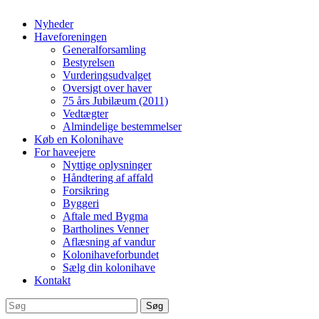
Nyheder
Haveforeningen
Generalforsamling
Bestyrelsen
Vurderingsudvalget
Oversigt over haver
75 års Jubilæum (2011)
Vedtægter
Almindelige bestemmelser
Køb en Kolonihave
For haveejere
Nyttige oplysninger
Håndtering af affald
Forsikring
Byggeri
Aftale med Bygma
Bartholines Venner
Aflæsning af vandur
Kolonihaveforbundet
Sælg din kolonihave
Kontakt
Søg