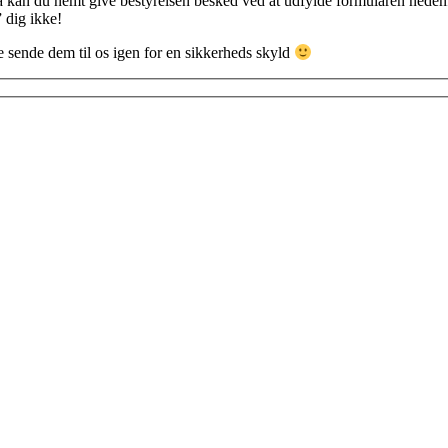
 kan du nemt give bestyrelsen besked ved at udfylde formularen nedenfor.
 dig ikke!
e sende dem til os igen for en sikkerheds skyld