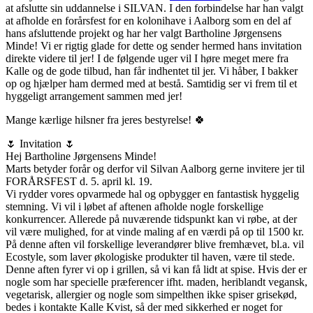
at afslutte sin uddannelse i SILVAN. I den forbindelse har han valgt
at afholde en forårsfest for en kolonihave i Aalborg som en del af
hans afsluttende projekt og har her valgt Bartholine Jørgensens
Minde! Vi er rigtig glade for dette og sender hermed hans invitation
direkte videre til jer! I de følgende uger vil I høre meget mere fra
Kalle og de gode tilbud, han får indhentet til jer. Vi håber, I bakker
op og hjælper ham dermed med at bestå. Samtidig ser vi frem til et
hyggeligt arrangement sammen med jer!
Mange kærlige hilsner fra jeres bestyrelse! 🍀
🌷 Invitation 🌷
Hej Bartholine Jørgensens Minde!
Marts betyder forår og derfor vil Silvan Aalborg gerne invitere jer til
FORÅRSFEST d. 5. april kl. 19.
Vi rydder vores opvarmede hal og opbygger en fantastisk hyggelig
stemning. Vi vil i løbet af aftenen afholde nogle forskellige
konkurrencer. Allerede på nuværende tidspunkt kan vi røbe, at der
vil være mulighed, for at vinde maling af en værdi på op til 1500 kr.
På denne aften vil forskellige leverandører blive fremhævet, bl.a. vil
Ecostyle, som laver økologiske produkter til haven, være til stede.
Denne aften fyrer vi op i grillen, så vi kan få lidt at spise. Hvis der er
nogle som har specielle præferencer ifht. maden, heriblandt vegansk,
vegetarisk, allergier og nogle som simpelthen ikke spiser grisekød,
bedes i kontakte Kalle Kvist, så der med sikkerhed er noget for