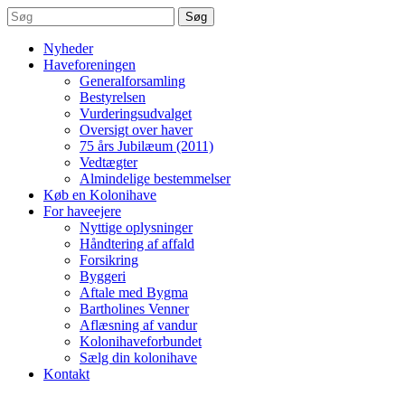
Søg
Nyheder
Haveforeningen
Generalforsamling
Bestyrelsen
Vurderingsudvalget
Oversigt over haver
75 års Jubilæum (2011)
Vedtægter
Almindelige bestemmelser
Køb en Kolonihave
For haveejere
Nyttige oplysninger
Håndtering af affald
Forsikring
Byggeri
Aftale med Bygma
Bartholines Venner
Aflæsning af vandur
Kolonihaveforbundet
Sælg din kolonihave
Kontakt