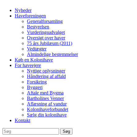
Nyheder
Haveforeningen
Generalforsamling
Bestyrelsen
Vurderingsudvalget
Oversigt over haver
75 års Jubilæum (2011)
Vedtægter
Almindelige bestemmelser
Køb en Kolonihave
For haveejere
Nyttige oplysninger
Håndtering af affald
Forsikring
Byggeri
Aftale med Bygma
Bartholines Venner
Aflæsning af vandur
Kolonihaveforbundet
Sælg din kolonihave
Kontakt
Søg