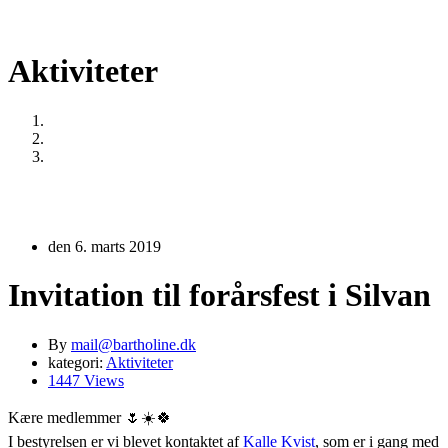
Aktiviteter
Home
Aktiviteter
Invitation til forårsfest i Silvan
den 6. marts 2019
Invitation til forårsfest i Silvan
By
mail@bartholine.dk
kategori:
Aktiviteter
1447 Views
Kære medlemmer 🌷☀️🍀
I bestyrelsen er vi blevet kontaktet af
Kalle Kvist
, som er i gang med