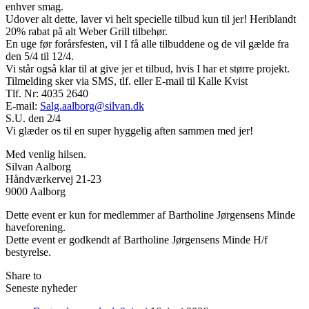
enhver smag.
Udover alt dette, laver vi helt specielle tilbud kun til jer! Heriblandt
20% rabat på alt Weber Grill tilbehør.
En uge før forårsfesten, vil I få alle tilbuddene og de vil gælde fra
den 5/4 til 12/4.
Vi står også klar til at give jer et tilbud, hvis I har et større projekt.
Tilmelding sker via SMS, tlf. eller E-mail til Kalle Kvist
Tlf. Nr: 4035 2640
E-mail:
Salg.aalborg@silvan.dk
S.U. den 2/4
Vi glæder os til en super hyggelig aften sammen med jer!
Med venlig hilsen.
Silvan Aalborg
Håndværkervej 21-23
9000 Aalborg
Dette event er kun for medlemmer af Bartholine Jørgensens Minde
haveforening.
Dette event er godkendt af Bartholine Jørgensens Minde H/f
bestyrelse.
Share to
Seneste nyheder