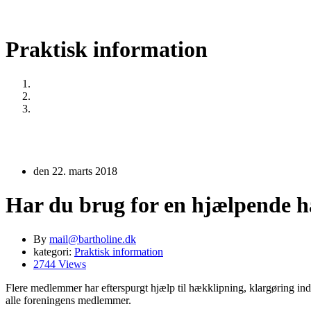
Praktisk information
Home
Praktisk information
Har du brug for en hjælpende hånd til havearbejdet?
den 22. marts 2018
Har du brug for en hjælpende h
By
mail@bartholine.dk
kategori:
Praktisk information
2744 Views
Flere medlemmer har efterspurgt hjælp til hækklipning, klargøring ind
alle foreningens medlemmer.