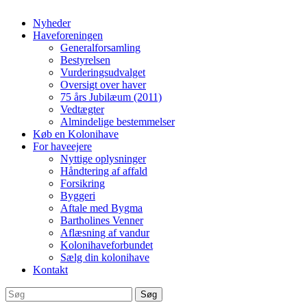
Nyheder
Haveforeningen
Generalforsamling
Bestyrelsen
Vurderingsudvalget
Oversigt over haver
75 års Jubilæum (2011)
Vedtægter
Almindelige bestemmelser
Køb en Kolonihave
For haveejere
Nyttige oplysninger
Håndtering af affald
Forsikring
Byggeri
Aftale med Bygma
Bartholines Venner
Aflæsning af vandur
Kolonihaveforbundet
Sælg din kolonihave
Kontakt
Søg