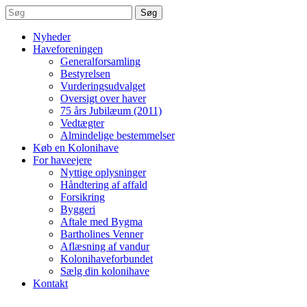
Søg
Nyheder
Haveforeningen
Generalforsamling
Bestyrelsen
Vurderingsudvalget
Oversigt over haver
75 års Jubilæum (2011)
Vedtægter
Almindelige bestemmelser
Køb en Kolonihave
For haveejere
Nyttige oplysninger
Håndtering af affald
Forsikring
Byggeri
Aftale med Bygma
Bartholines Venner
Aflæsning af vandur
Kolonihaveforbundet
Sælg din kolonihave
Kontakt