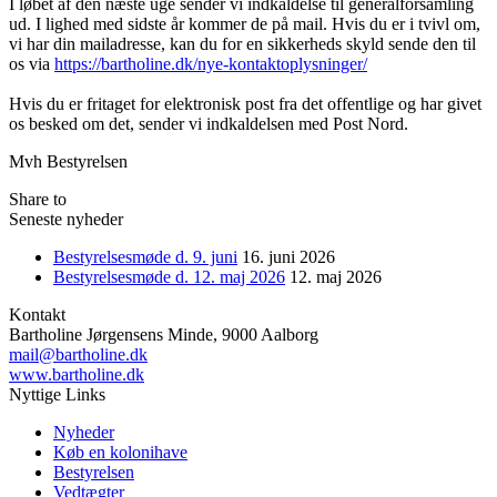
I løbet af den næste uge sender vi indkaldelse til generalforsamling
ud. I lighed med sidste år kommer de på mail. Hvis du er i tvivl om,
vi har din mailadresse, kan du for en sikkerheds skyld sende den til
os via
https://bartholine.dk/nye-kontaktoplysninger/
Hvis du er fritaget for elektronisk post fra det offentlige og har givet
os besked om det, sender vi indkaldelsen med Post Nord.
Mvh Bestyrelsen
Share to
Seneste nyheder
Bestyrelsesmøde d. 9. juni
16. juni 2026
Bestyrelsesmøde d. 12. maj 2026
12. maj 2026
Kontakt
Bartholine Jørgensens Minde, 9000 Aalborg
mail@bartholine.dk
www.bartholine.dk
Nyttige Links
Nyheder
Køb en kolonihave
Bestyrelsen
Vedtægter