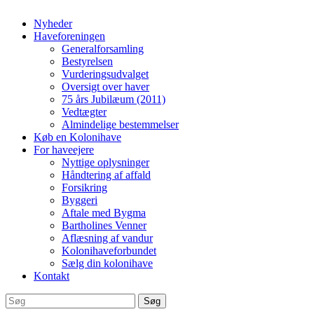
Nyheder
Haveforeningen
Generalforsamling
Bestyrelsen
Vurderingsudvalget
Oversigt over haver
75 års Jubilæum (2011)
Vedtægter
Almindelige bestemmelser
Køb en Kolonihave
For haveejere
Nyttige oplysninger
Håndtering af affald
Forsikring
Byggeri
Aftale med Bygma
Bartholines Venner
Aflæsning af vandur
Kolonihaveforbundet
Sælg din kolonihave
Kontakt
Søg