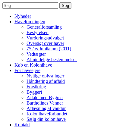
Søg
Nyheder
Haveforeningen
Generalforsamling
Bestyrelsen
Vurderingsudvalget
Oversigt over haver
75 års Jubilæum (2011)
Vedtægter
Almindelige bestemmelser
Køb en Kolonihave
For haveejere
Nyttige oplysninger
Håndtering af affald
Forsikring
Byggeri
Aftale med Bygma
Bartholines Venner
Aflæsning af vandur
Kolonihaveforbundet
Sælg din kolonihave
Kontakt