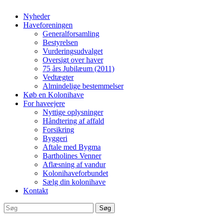
Nyheder
Haveforeningen
Generalforsamling
Bestyrelsen
Vurderingsudvalget
Oversigt over haver
75 års Jubilæum (2011)
Vedtægter
Almindelige bestemmelser
Køb en Kolonihave
For haveejere
Nyttige oplysninger
Håndtering af affald
Forsikring
Byggeri
Aftale med Bygma
Bartholines Venner
Aflæsning af vandur
Kolonihaveforbundet
Sælg din kolonihave
Kontakt
Søg