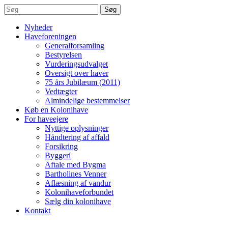
Søg
Nyheder
Haveforeningen
Generalforsamling
Bestyrelsen
Vurderingsudvalget
Oversigt over haver
75 års Jubilæum (2011)
Vedtægter
Almindelige bestemmelser
Køb en Kolonihave
For haveejere
Nyttige oplysninger
Håndtering af affald
Forsikring
Byggeri
Aftale med Bygma
Bartholines Venner
Aflæsning af vandur
Kolonihaveforbundet
Sælg din kolonihave
Kontakt