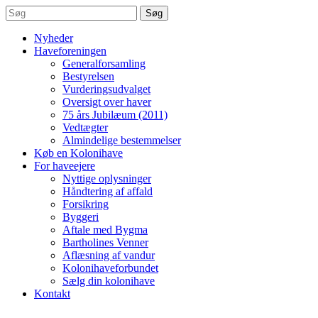
Søg
Nyheder
Haveforeningen
Generalforsamling
Bestyrelsen
Vurderingsudvalget
Oversigt over haver
75 års Jubilæum (2011)
Vedtægter
Almindelige bestemmelser
Køb en Kolonihave
For haveejere
Nyttige oplysninger
Håndtering af affald
Forsikring
Byggeri
Aftale med Bygma
Bartholines Venner
Aflæsning af vandur
Kolonihaveforbundet
Sælg din kolonihave
Kontakt