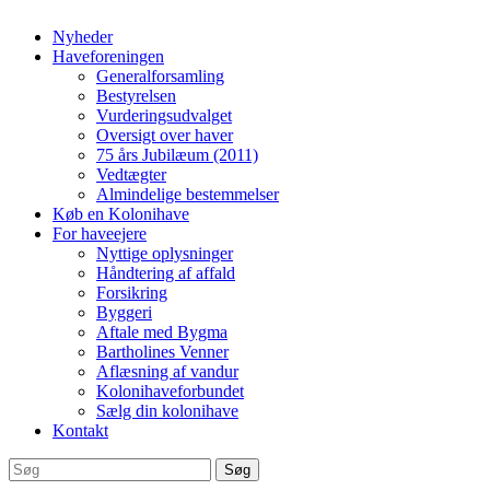
Nyheder
Haveforeningen
Generalforsamling
Bestyrelsen
Vurderingsudvalget
Oversigt over haver
75 års Jubilæum (2011)
Vedtægter
Almindelige bestemmelser
Køb en Kolonihave
For haveejere
Nyttige oplysninger
Håndtering af affald
Forsikring
Byggeri
Aftale med Bygma
Bartholines Venner
Aflæsning af vandur
Kolonihaveforbundet
Sælg din kolonihave
Kontakt
Søg