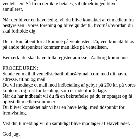
ventelisten. Så frem der ikke betales, vil tilmeldingen blive
annulleret.
Når der bliver en have ledig, vil du blive kontaktet af et medlem fra
bestyrelsen i vores forening og blive guidet til, hvornår/hvordan du
skal forholde dig.
Der er kun åbent for at komme på ventelisten 1/6, ved kontakt til os
på andre tidspunkter kommer man ikke på ventelisten.
Bemærk: du skal have folkeregister adresse i Aalborg kommune.
PROCEDUREN:
Sende en mail til ventelistebartholine@gmail.com med dit navn,
adresse, tlf.nr. og mail
Du vil modtage et mail med indbetaling af gebyr på 200 kr. på vores
konto nr. og frist for betaling, som er indenfor 6 dage.
Når du har indbetalt vil du få en bekræftelse på du er optaget og få
oplyst dit medlemsnummer.
Du bliver kontaktet når vi har en have ledig, med tidspunkt for
fremvisning.
Ved din tilmelding vil du samtidigt blive modtager af Havebladet.
God jagt